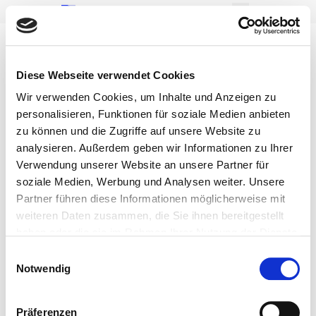
Ulitzka & Partner mbB
Ausbildung
Diese Webseite verwendet Cookies
Steuerfachangestellte/r
(m/w/d)
Wir verwenden Cookies, um Inhalte und Anzeigen zu
personalisieren, Funktionen für soziale Medien anbieten
Ulitzka & Partner mbB Rechtsanwalts- und
Steuerberaterkanzlei
zu können und die Zugriffe auf unsere Website zu
analysieren. Außerdem geben wir Informationen zu Ihrer
Kategorie:
Verwendung unserer Website an unsere Partner für
Angestellter in einer Berufsausbildung
soziale Medien, Werbung und Analysen weiter. Unsere
Gehalt:
Partner führen diese Informationen möglicherweise mit
1. Lehrjahr 1.400 €; 2. Lehrjahr 1.450 €; 3. Lehrjahr
weiteren Daten zusammen, die Sie ihnen bereitgestellt
1.500 € / Monat
haben oder die sie im Rahmen Ihrer Nutzung der Dienste
Arbeitsmodell:
gesammelt haben.
Einwilligungsauswahl
Am Standort - Die Arbeit findet am Standort statt
Notwendig
Vertragsmodell:
Vollzeit (Vor Ort) - Vollzeitstelle vor Ort
Arbeitszeiten:
Präferenzen